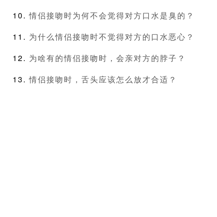
情侣接吻时为何不会觉得对方口水是臭的？
为什么情侣接吻时不觉得对方的口水恶心？
为啥有的情侣接吻时，会亲对方的脖子？
情侣接吻时，舌头应该怎么放才合适？