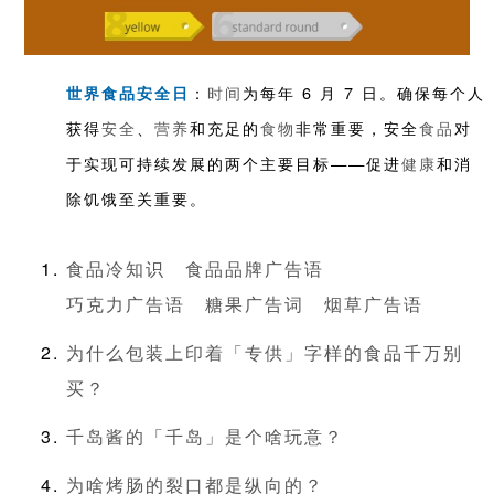
：
时间
为每年 6 月 7 日。确保每个人
世界食品安全日
获得
安全
、
营养
和充足的
食物
非常重要，安全
食品
对
于实现可持续发展的两个主要目标——促进
健康
和消
除饥饿至关重要。
食品冷知识
食品品牌广告语
巧克力广告语
糖果广告词
烟草广告语
为什么包装上印着「专供」字样的食品千万别
买？
千岛酱的「千岛」是个啥玩意？
为啥烤肠的裂口都是纵向的？