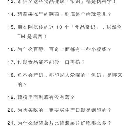
谁信？这些食品健康「常识」都是伪科学！
蒟蒻果冻里的蒟蒻，到底是个啥玩意儿？
朋友圈疯传的这 10 个「食品常识」，居然全
TM 是谣言！
为什么百醇、百奇上面都有一些小虚线？
过期食品能不能尝一口再扔？
鱼不会产奶，那印尼人爱喝的「鱼奶」是哪来
的？
藕粉里面到底有没有藕？
为啥买吃的一定要买生产日期是钢印的？
为什么袋装薯片比罐装薯片好吃那么多？