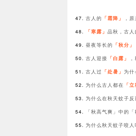
古人的
「霜降」
，原
「寒露」
品秋，古人
昼夜等长的
「秋分」
古人迎接
「白露」
，
古人过
「处暑」
为什
为什么古人都在
「立
为什么在秋天蚊子反
「秋高气爽」中的「
为什么秋天蚊子咬人