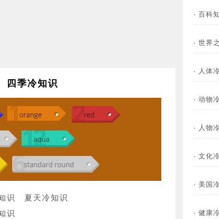
·
百科
·
世界
·
人体
四季冷知识
·
动物
·
人物
·
文化
·
美国
知识
夏天冷知识
·
健康
知识