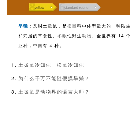
：又叫土拨鼠，是
松鼠
科中体型最大的一种陆生
旱獭
和穴居的草食性、
冬眠
性野生
动物
。全世界有 14 个
亚种，
中国
有 4 种。
土拨鼠冷知识
松鼠冷知识
为什么干万不能随便摸旱獭？
土拨鼠是动物界的语言大师？