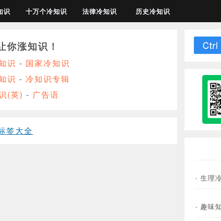
知识
十万个冷知识
法律冷知识
历史冷知识
让你涨知识！
知识
-
国家冷知识
知识
-
冷知识专辑
识(英)
-
广告语
标签大全
·
生理
·
趣味