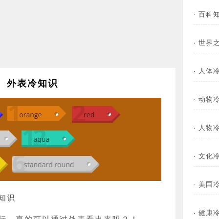
·
百科
·
世界
·
人体
外表冷知识
·
动物
·
人物
·
文化
·
美国
知识
·
健康
行，真的可以通过外表看出来吗？！