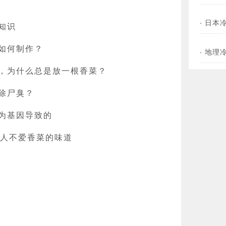
·
日本
知识
如何制作？
·
地理
，为什么总是放一根香菜？
除尸臭？
为基因导致的
 的人不爱香菜的味道