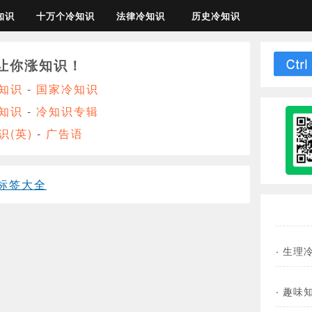
知识
十万个冷知识
法律冷知识
历史冷知识
让你涨知识！
知识
-
国家冷知识
知识
-
冷知识专辑
识(英)
-
广告语
标签大全
·
生理
·
趣味