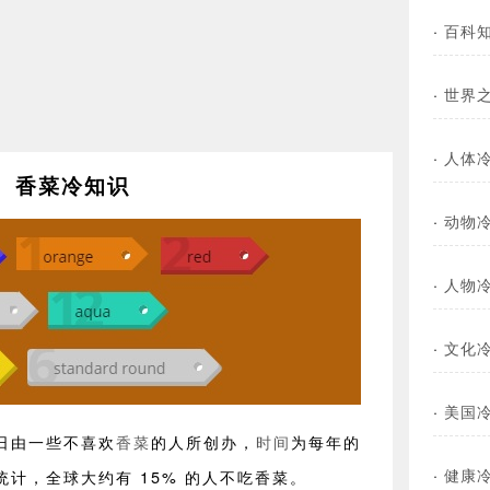
·
百科
·
世界
·
人体
香菜冷知识
·
动物
·
人物
·
文化
·
美国
日由一些不喜欢
香菜
的人所创办，
时间
为每年的
·
健康
方统计，全球大约有 15% 的人不吃香菜。