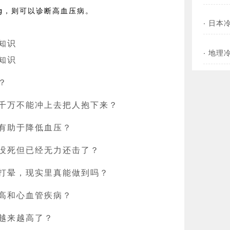
Hg，则可以诊断高血压病。
·
日本
知识
·
地理
知识
？
千万不能冲上去把人抱下来？
有助于降低血压？
没死但已经无力还击了？
打晕，现实里真能做到吗？
高和心血管疾病？
越来越高了？