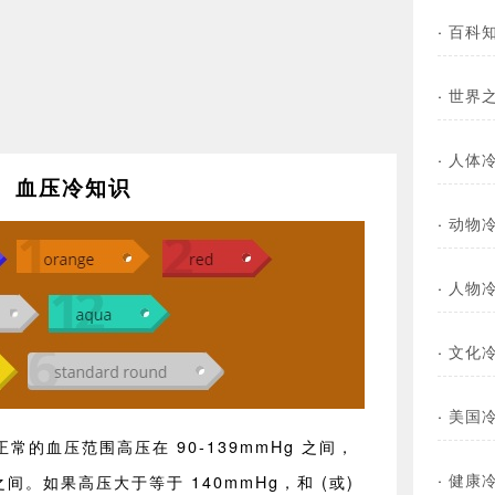
·
百科
·
世界
·
人体
血压冷知识
·
动物
·
人物
·
文化
·
美国
正常的血压范围高压在 90-139mmHg 之间，
·
健康
 之间。如果高压大于等于 140mmHg，和 (或)