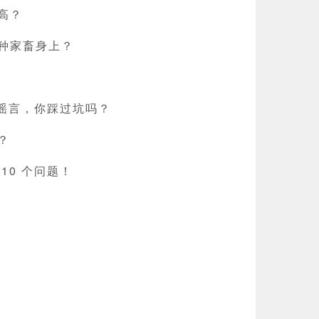
高？
种家畜身上？
压谣言，你踩过坑吗？
？
10 个问题！