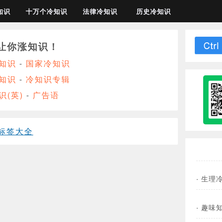
知识
十万个冷知识
法律冷知识
历史冷知识
让你涨知识！
知识
-
国家冷知识
知识
-
冷知识专辑
识(英)
-
广告语
标签大全
·
生理
·
趣味