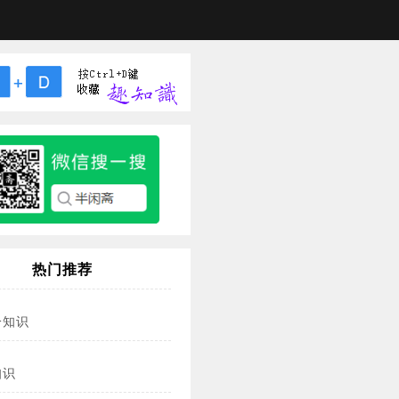
热门推荐
冷知识
知识