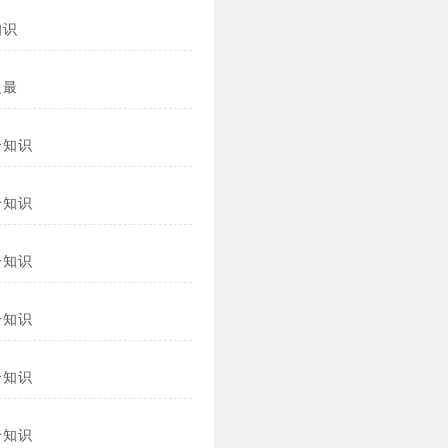
知识
之最
冷知识
冷知识
冷知识
冷知识
冷知识
冷知识