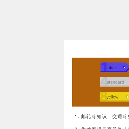
邮轮冷知识
交通冷
为啥泰坦尼克号是「