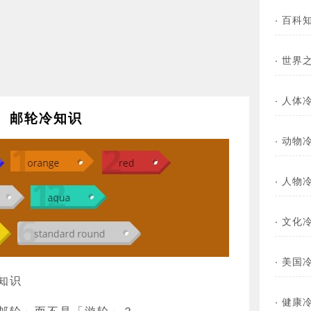
·
百科
·
世界
·
人体
邮轮冷知识
·
动物
·
人物
·
文化
·
美国
知识
·
健康
邮轮」而不是「游轮」？