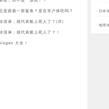
总是跟着一群鲨鱼？是在等户体吃吗？
·
日本
冰淇淋，就代表船上死人了？(详)
·
地理
冰淇淋，就代表船上死人了？！
slogan 大全！