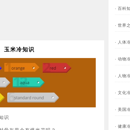
·
百科
·
世界
·
人体
玉米冷知识
·
动物
·
人物
·
文化
·
美国
知识
·
健康
时骨灰里会有爆米花吗？