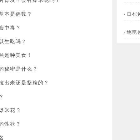
基本是偶数？
·
日本
会中毒？
·
地理
以生吃吗？
然是种美食！
的秘密是什么？
拉出来还是整粒的？
？
爆米花？
的性欲？
名