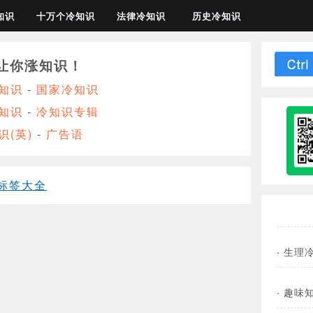
知识
十万个冷知识
法律冷知识
历史冷知识
让你涨知识！
知识
-
国家冷知识
知识
-
冷知识专辑
识(英)
-
广告语
标签大全
·
生理
·
趣味