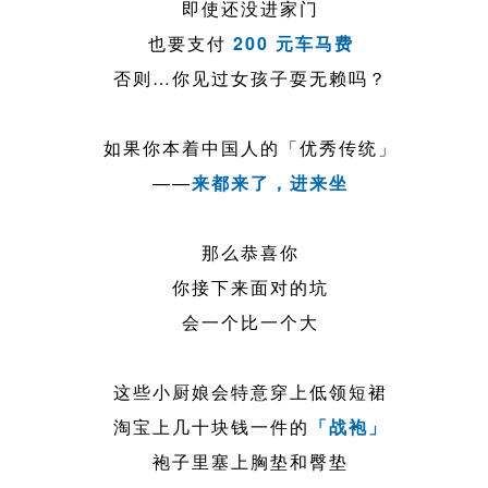
即使还没进家门
也要支付
200 元车马费
否则…你见过女孩子耍无赖吗？
如果你本着中国人的「优秀传统」
——
来都来了，进来坐
那么恭喜你
你接下来面对的坑
会一个比一个大
这些小厨娘会特意穿上低领短裙
淘宝上几十块钱一件的
「战袍」
袍子里塞上胸垫和臀垫