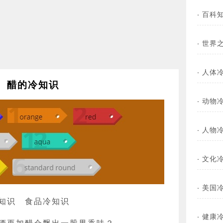
·
百科
·
世界
·
人体
醋的冷知识
·
动物
·
人物
·
文化
·
美国
知识
食品冷知识
·
健康
酒再加醋会飘出一股果香味？