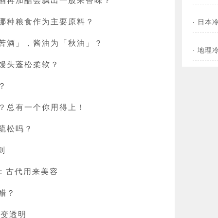
哪种粮食作为主要原料？
·
日本
苦酒」，酱油为「秋油」？
·
地理
馒头蓬松柔软？
？
？总有一个你用得上！
疏松吗？
则
则：古代用来美容
醋？
会变透明