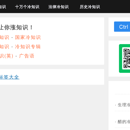
知识
十万个冷知识
法律冷知识
历史冷知识
让你涨知识！
知识
-
国家冷知识
知识
-
冷知识专辑
识(英)
-
广告语
标签大全
·
生理
·
醋的