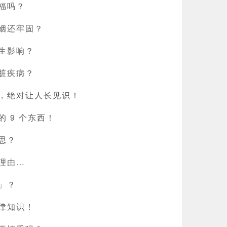
福吗？
姻还牢固？
生影响？
脏疾病？
，绝对让人长见识！
 9 个东西！
思？
理由…
」？
律知识！