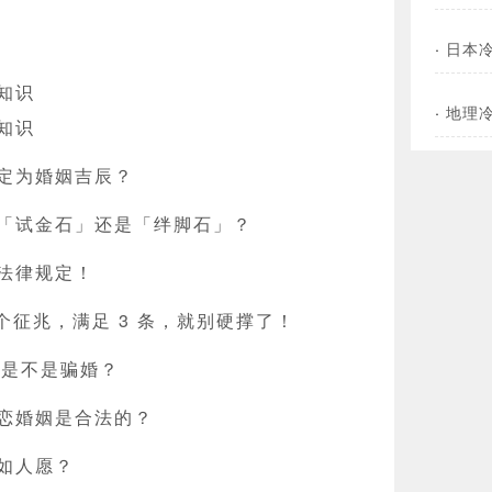
·
日本
知识
·
地理
知识
定为婚姻吉辰？
「试金石」还是「绊脚石」？
法律规定！
 个征兆，满足 3 条，就别硬撑了！
象是不是骗婚？
恋婚姻是合法的？
如人愿？