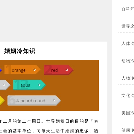
·
百科
·
世界
·
人体
婚姻冷知识
·
动物
·
人物
·
文化
·
美国
年二月的第二个周日。世界婚姻日的目的是「表
·
健康
社会
的基本单位，向每天
生活
中
婚姻
的忠诚、牺