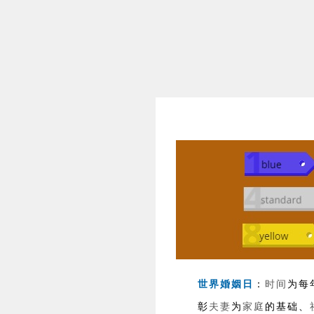
：
时间
为每
世界婚姻日
彰
夫妻
为
家庭
的基础、