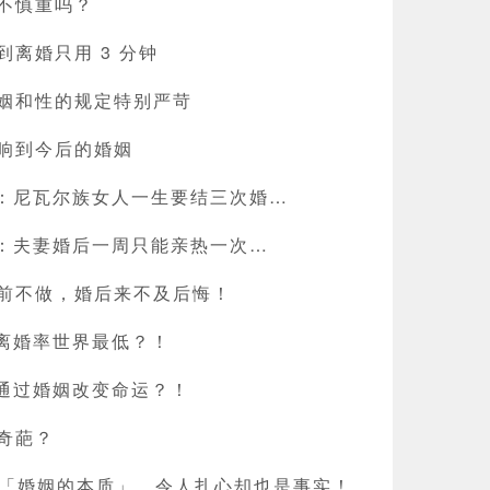
不慎重吗？
离婚只用 3 分钟
姻和性的规定特别严苛
响到今后的婚姻
则：尼瓦尔族女人一生要结三次婚…
条：夫妻婚后一周只能亲热一次…
前不做，婚后来不及后悔！
：离婚率世界最低？！
：通过婚姻改变命运？！
奇葩？
k说「婚姻的本质」，令人扎心却也是事实！