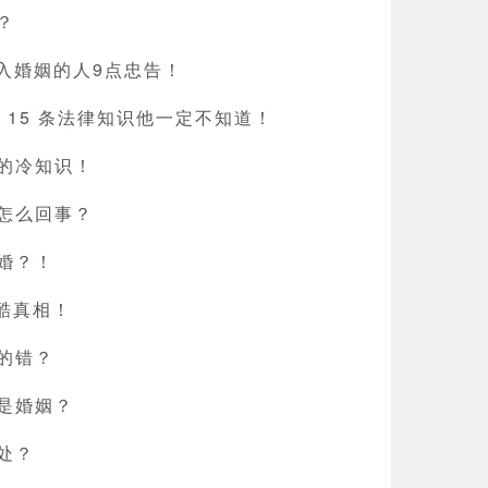
？
走入婚姻的人9点忠告！
这 15 条法律知识他一定不知道！
的冷知识！
怎么回事？
婚？！
残酷真相！
的错？
是婚姻？
处？