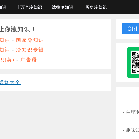
知识
十万个冷知识
法律冷知识
历史冷知识
让你涨知识！
知识
-
国家冷知识
知识
-
冷知识专辑
识(英)
-
广告语
标签大全
·
生理
·
趣味