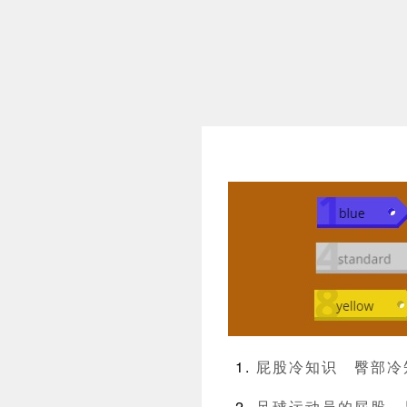
屁股冷知识
臀部冷
足球运动员的屁股，