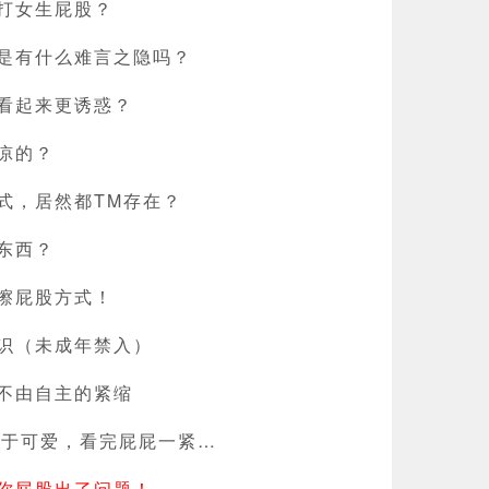
打女生屁股？
是有什么难言之隐吗？
看起来更诱惑？
凉的？
式，居然都TM存在？
东西？
擦屁股方式！
识（未成年禁入）
不由自主的紧缩
过于可爱，看完屁屁一紧…
你屁股出了问题！