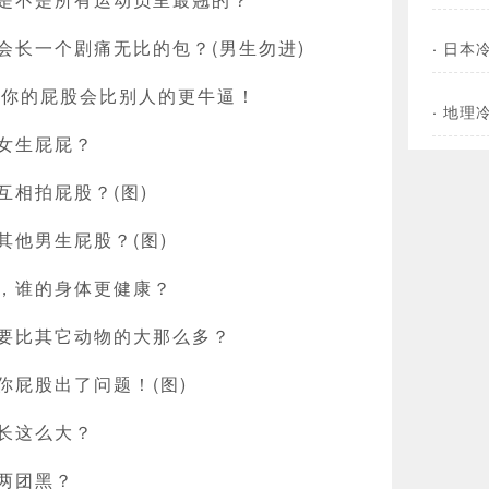
会长一个剧痛无比的包？(男生勿进)
·
日本
作，你的屁股会比别人的更牛逼！
·
地理
女生屁屁？
互相拍屁股？(图)
其他男生屁股？(图)
，谁的身体更健康？
要比其它动物的大那么多？
你屁股出了问题！(图)
长这么大？
两团黑？