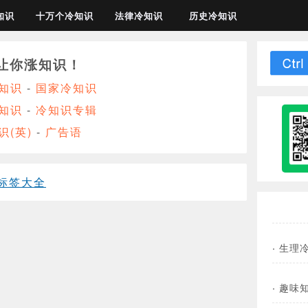
知识
十万个冷知识
法律冷知识
历史冷知识
让你涨知识！
知识
-
国家冷知识
知识
-
冷知识专辑
识(英)
-
广告语
标签大全
·
生理
·
趣味