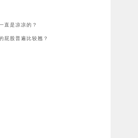
一直是凉凉的？
的屁股普遍比较翘？