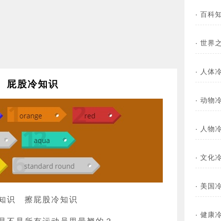
·
百科
·
世界
·
人体
屁股冷知识
·
动物
·
人物
·
文化
·
美国
知识
擦屁股冷知识
·
健康
是不是所有运动员里最翘的？