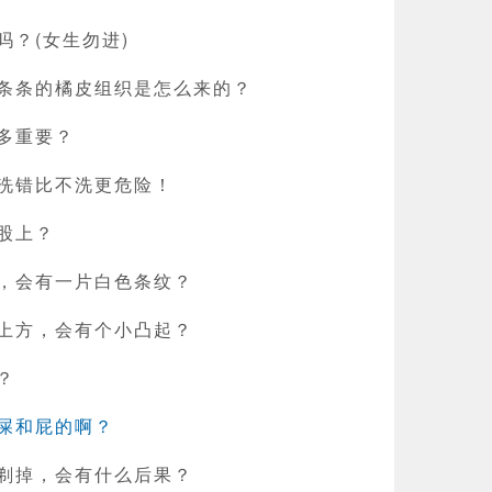
吗？(女生勿进)
条条的橘皮组织是怎么来的？
多重要？
洗错比不洗更危险！
股上？
，会有一片白色条纹？
上方，会有个小凸起？
？
屎和屁的啊？
剃掉，会有什么后果？