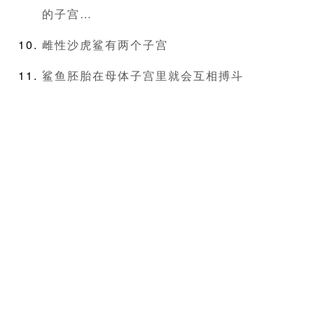
的子宫…
雌性沙虎鲨有两个子宫
鲨鱼胚胎在母体子宫里就会互相搏斗