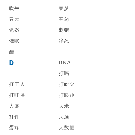
吹牛
春梦
春天
春药
瓷器
刺猬
催眠
猝死
醋
D
DNA
打嗝
打工人
打哈欠
打呼噜
打瞌睡
大麻
大米
打针
大脑
蛋疼
大数据