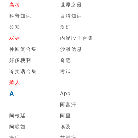
高考
世界之最
科普知识
百科知识
公知
汉奸
双标
内涵段子合集
神回复合集
沙雕信息
好多梗啊
奇葩
冷笑话合集
考试
殖人
A
App
阿富汗
阿根廷
阿里
阿联酋
埃及
癌症
艾滋病