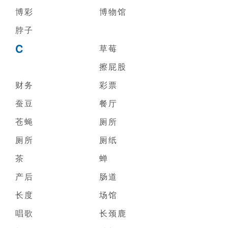
博彩
博物馆
脖子
C
草莓
擦屁股
财务
彩票
蚕豆
餐厅
苍蝇
厕所
厕所
厕纸
茶
蝉
产后
肠道
长度
场馆
唱歌
长颈鹿