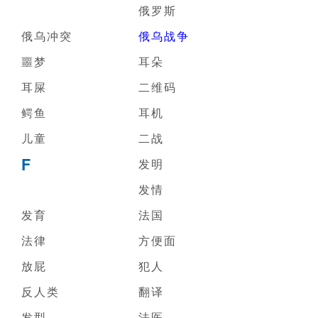
俄罗斯
俄乌冲突
俄乌战争
噩梦
耳朵
耳屎
二维码
鳄鱼
耳机
儿童
二战
F
发明
发情
发育
法国
法律
方便面
放屁
犯人
反人类
翻译
发型
法医