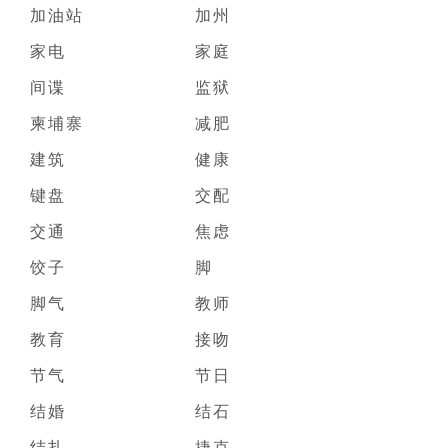
加油站
加州
家电
家庭
间谍
监狱
柬埔寨
减肥
建筑
健康
键盘
交配
交通
焦虑
饺子
脚
脚气
教师
教育
接吻
节气
节日
结婚
结石
结扎
捷克