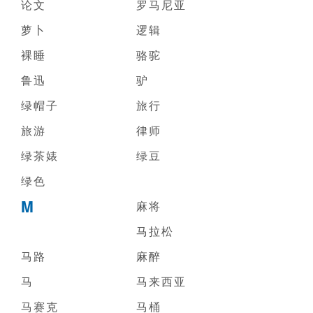
论文
罗马尼亚
萝卜
逻辑
裸睡
骆驼
鲁迅
驴
绿帽子
旅行
旅游
律师
绿茶婊
绿豆
绿色
M
麻将
马拉松
马路
麻醉
马
马来西亚
马赛克
马桶