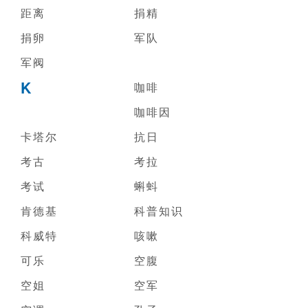
距离
捐精
捐卵
军队
军阀
K
咖啡
咖啡因
卡塔尔
抗日
考古
考拉
考试
蝌蚪
肯德基
科普知识
科威特
咳嗽
可乐
空腹
空姐
空军