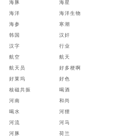
海豚
海星
海洋
海洋生物
海参
寒潮
韩国
汉奸
汉字
行业
航空
航天
航天员
好多梗啊
好莱坞
好色
核磁共振
喝酒
河南
和尚
喝水
河狸
河流
河马
河豚
荷兰