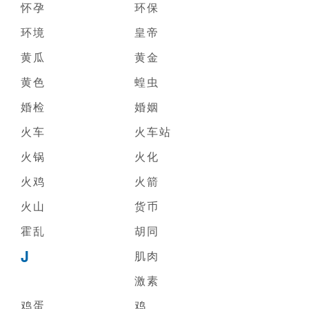
怀孕
环保
环境
皇帝
黄瓜
黄金
黄色
蝗虫
婚检
婚姻
火车
火车站
火锅
火化
火鸡
火箭
火山
货币
霍乱
胡同
J
肌肉
激素
鸡蛋
鸡