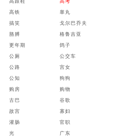
高跟鞋
高考
高铁
睾丸
搞笑
戈尔巴乔夫
胳膊
格鲁吉亚
更年期
鸽子
公厕
公交车
公路
宫女
公知
狗狗
购房
购物
古巴
谷歌
故宫
寡妇
灌肠
官职
光
广东