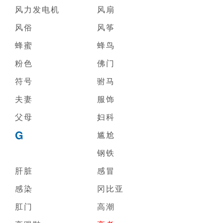
风力发电机
风扇
风俗
风筝
蜂蜜
蜂鸟
粉色
佛门
符号
驸马
夫妻
服饰
父母
妇科
G
尴尬
钢铁
肝脏
感冒
感染
冈比亚
肛门
高潮