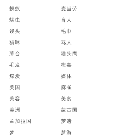
蚂蚁
麦当劳
螨虫
盲人
馒头
毛巾
猫咪
骂人
茅台
猫头鹰
毛发
梅毒
煤炭
媒体
美国
麻雀
美容
美食
美洲
蒙古国
孟加拉国
梦遗
梦
梦游