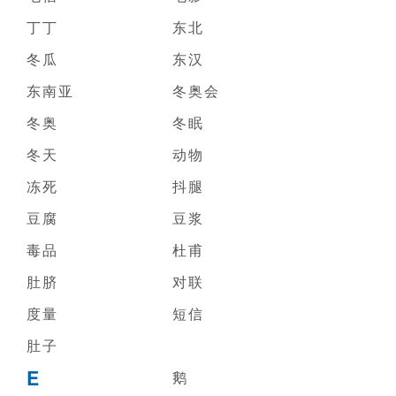
丁丁
东北
冬瓜
东汉
东南亚
冬奥会
冬奥
冬眠
冬天
动物
冻死
抖腿
豆腐
豆浆
毒品
杜甫
肚脐
对联
度量
短信
肚子
E
鹅