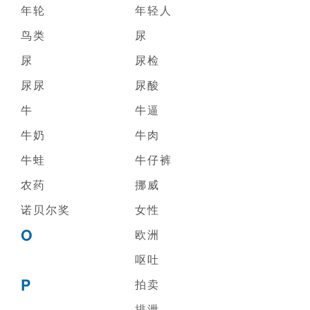
年轮
年轻人
鸟类
尿
尿
尿检
尿尿
尿酸
牛
牛逼
牛奶
牛肉
牛蛙
牛仔裤
农药
挪威
诺贝尔奖
女性
O
欧洲
呕吐
P
拍卖
排泄