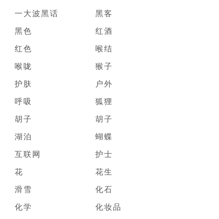
一大波黑话
黑客
黑色
红酒
红色
喉结
喉咙
猴子
护肤
户外
呼吸
狐狸
胡子
胡子
湖泊
蝴蝶
互联网
护士
花
花生
滑雪
化石
化学
化妆品