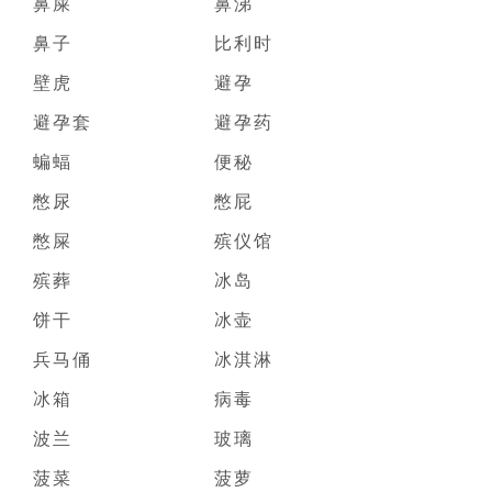
鼻屎
鼻涕
鼻子
比利时
壁虎
避孕
避孕套
避孕药
蝙蝠
便秘
憋尿
憋屁
憋屎
殡仪馆
殡葬
冰岛
饼干
冰壶
兵马俑
冰淇淋
冰箱
病毒
波兰
玻璃
菠菜
菠萝