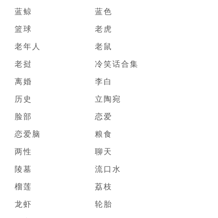
蓝鲸
蓝色
篮球
老虎
老年人
老鼠
老挝
冷笑话合集
离婚
李白
历史
立陶宛
脸部
恋爱
恋爱脑
粮食
两性
聊天
陵墓
流口水
榴莲
荔枝
龙虾
轮胎