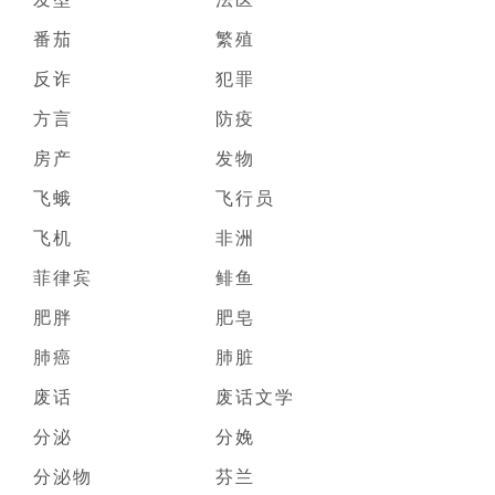
番茄
繁殖
反诈
犯罪
方言
防疫
房产
发物
飞蛾
飞行员
飞机
非洲
菲律宾
鲱鱼
肥胖
肥皂
肺癌
肺脏
废话
废话文学
分泌
分娩
分泌物
芬兰