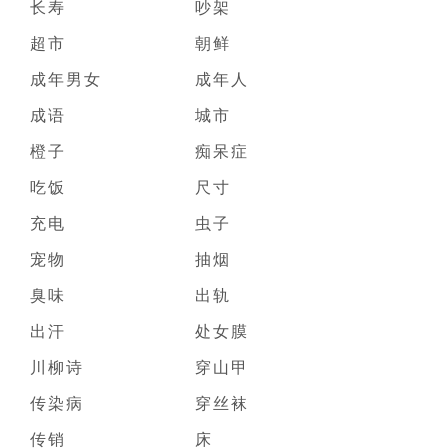
长寿
吵架
超市
朝鲜
成年男女
成年人
成语
城市
橙子
痴呆症
吃饭
尺寸
充电
虫子
宠物
抽烟
臭味
出轨
出汗
处女膜
川柳诗
穿山甲
传染病
穿丝袜
传销
床