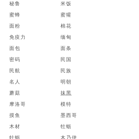
秘鲁
米饭
蜜蜂
蜜獾
面粉
棉花
免疫力
缅甸
面包
面条
密码
民国
民航
民族
名人
明朝
蘑菇
抹黑
摩洛哥
模特
摸鱼
墨西哥
木材
牡蛎
牡蛎
木乃伊