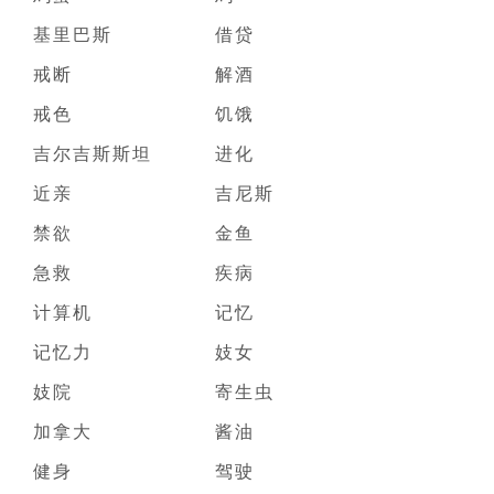
基里巴斯
借贷
戒断
解酒
戒色
饥饿
吉尔吉斯斯坦
进化
近亲
吉尼斯
禁欲
金鱼
急救
疾病
计算机
记忆
记忆力
妓女
妓院
寄生虫
加拿大
酱油
健身
驾驶