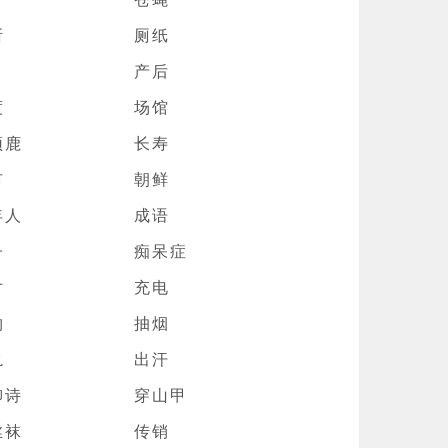
所
厕纸
产后
度
场馆
颈鹿
长寿
市
朝鲜
年人
成语
子
痴呆症
寸
充电
物
抽烟
轨
出汗
柳诗
穿山甲
丝袜
传销