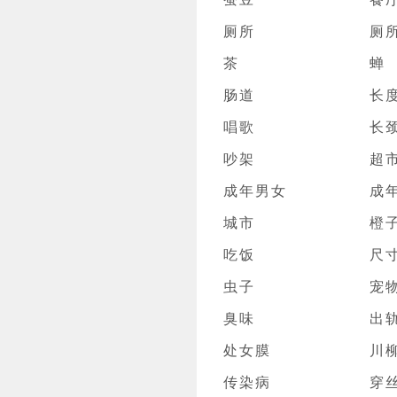
厕所
厕
茶
蝉
肠道
长
唱歌
长
吵架
超
成年男女
成
城市
橙
吃饭
尺
虫子
宠
臭味
出
处女膜
川
传染病
穿