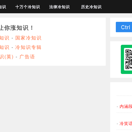
知识
十万个冷知识
法律冷知识
历史冷知识
让你涨知识！
知识
-
国家冷知识
知识
-
冷知识专辑
识(英)
-
广告语
·
内涵
·
冷笑