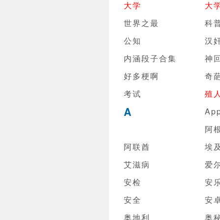
大学
大
世界之最
科
公知
汉
内涵段子合集
神
好多梗啊
奇
考试
殖
A
Ap
阿
阿联酋
埃
艾滋病
爱
安检
安
安全
安
奥地利
奥