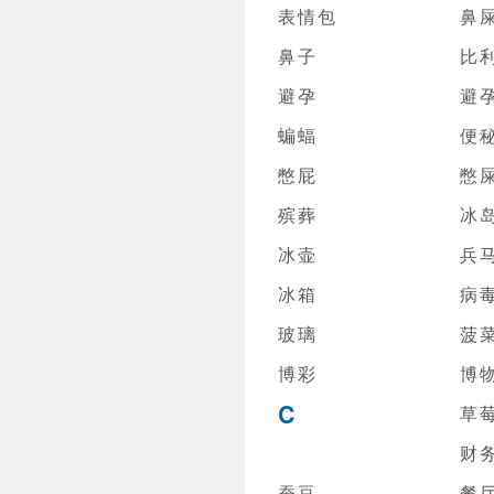
表情包
鼻
鼻子
比
避孕
避
蝙蝠
便
憋屁
憋
殡葬
冰
冰壶
兵
冰箱
病
玻璃
菠
博彩
博
C
草
财
蚕豆
餐