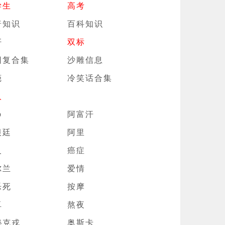
学生
高考
普知识
百科知识
奸
双标
回复合集
沙雕信息
葩
冷笑话合集
人
p
阿富汗
根廷
阿里
及
癌症
尔兰
爱情
乐死
按摩
卓
熬夜
秘克戎
奥斯卡