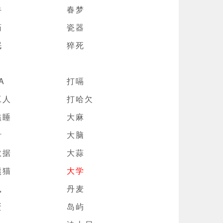
牛
春梦
药
瓷器
眠
猝死
A
打嗝
工人
打哈欠
瞌睡
大麻
针
大脑
数据
大蒜
熊猫
大学
鼠
丹麦
蛋
岛屿