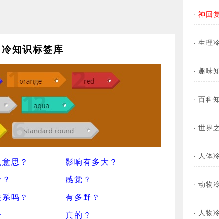
·
神回
·
生理
冷知识标签库
·
趣味
·
百科
·
世界
·
人体
么意思？
影响有多大？
啥？
感觉？
·
动物
关系吗？
有多野？
·
人物
奇
真的？