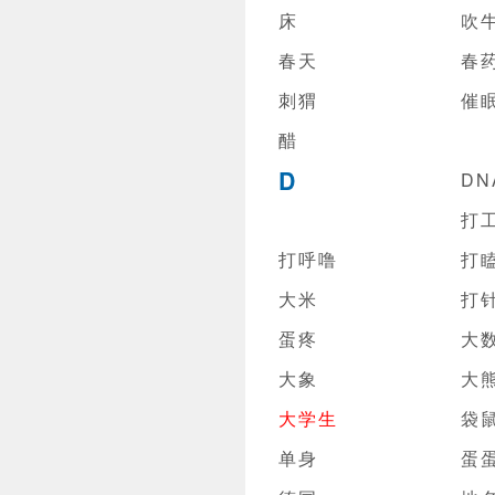
床
吹
春天
春
刺猬
催
醋
D
DN
打
打呼噜
打
大米
打
蛋疼
大
大象
大
大学生
袋
单身
蛋