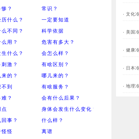
多惨？
常识？
·
文化
经历什么？
一定要知道
什么不同？
科学依据
·
美国
什么用？
危害有多大？
·
健康
发生什么？
会怎么样？
多刺激？
有啥区别？
·
日本
么来的？
哪儿来的？
·
地理
想不到
有啥服务？
多难？
会有什么后果？
同点
身体会发生什么变化？
么回事？
什么样？
奇怪怪
离谱