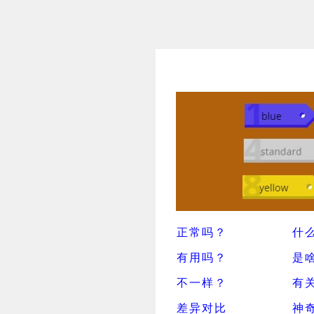
正常吗？
什
有用吗？
是
不一样？
有
差异对比
神