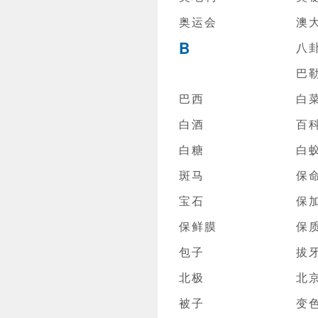
奥运会
澳
B
八
巴
巴西
白
白酒
百
白糖
白
斑马
保
宝石
保
保鲜膜
保
包子
拔
北极
北
被子
变