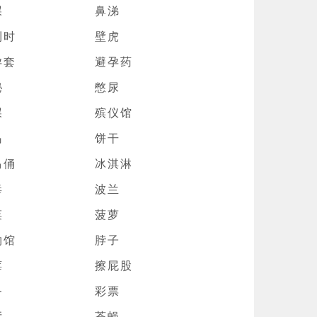
屎
鼻涕
利时
壁虎
孕套
避孕药
秘
憋尿
屎
殡仪馆
岛
饼干
马俑
冰淇淋
毒
波兰
菜
菠萝
物馆
脖子
莓
擦屁股
务
彩票
厅
苍蝇