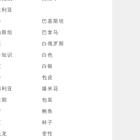
大利亚
卦
巴基斯坦
勒斯坦
巴拿马
菜
白俄罗斯
科知识
白色
蚁
白银
命
包皮
加利亚
爆米花
质期
包装
牙
鲍鱼
京
杯子
色龙
变性